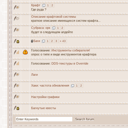
Крафт
1
2
Где руда ?
Описание крафтовой системы
краткое описание имеющихся систем крафта...
Субраса: орк
1
2
будет в следующем апдейте
Баги
1
2
3
» 43
Голосование:
Инструменты собирателя!
опрос о типе и виде инструментов крафтера
Голосование:
DDS-текстуры в Override
Лаги
Хаки: частота обновления
1
2
Настройки графики
Багнутые квесты