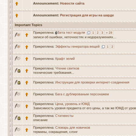
Announcement:
Новости сайта
Announcement:
Регистрация для игры на шарде
Important Topics
Прикреплена:
Бета тест модуля
1
2
3
» 28
записи об ошибках, неточностях и недоразумениях...
Прикреплена:
Эффекты генератора вещей
1
2
Прикреплена:
Крафт зелий
Прикреплена:
Чтение свитков
технические требования...
Прикреплена:
Инструкции для проверки интернет-соединения
Прикреплена:
Бага с дублированым персонажем
Прикреплена:
Цена, уровень и ЮМД
Зависимость уровня предмета от его цены, а так же ЮМД от уров
Прикреплена:
Статквесты
описание
Прикреплена:
Словарь для новичков
термины, сокращения, слэнг