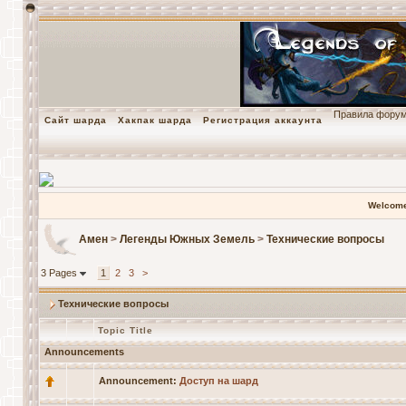
Правила фору
Сайт шарда
Хакпак шарда
Регистрация аккаунта
Welcome
Амен
>
Легенды Южных Земель
>
Технические вопросы
3 Pages
1
2
3
>
Технические вопросы
Topic Title
Announcements
Announcement:
Доступ на шард