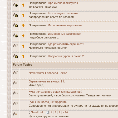
Прикреплена:
Про имена и аккаунты
толька что придумал
Прикреплена:
Коэффициенты опыта
распределение опыта по классам
Прикреплена:
Испорченные персонажи!
Прикреплена:
Измененные заклинания
подробное описание...
Прикреплена:
Где разместить скриншот?
Несколько полезных ссылок
Прикреплена:
Получение уровня выше 23
Forum Topics
Neverwinter Enhanced Edition
Ограничение на вход с 1 Ip
Имхо бред
Куда исчезли все вещи для паладинов?
Было туча вещей, и все были со слотами. Теперь нет ничего.
Руны, их цвета, их эффекты.
Совершенно нет информации по рунам, ни на шарде ни на фору
Need Help
1
2
3
» 10
Чуть чуть дружеской помоши