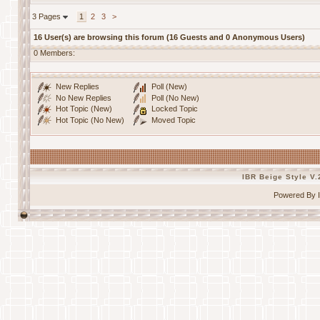
3 Pages
1
2
3
>
16 User(s) are browsing this forum (16 Guests and 0 Anonymous Users)
0 Members:
New Replies
Poll (New)
No New Replies
Poll (No New)
Hot Topic (New)
Locked Topic
Hot Topic (No New)
Moved Topic
IBR Beige Style V.
Powered By I