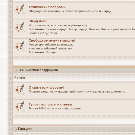
Технические вопросы
Обсуждение измений, а также вопросы по игре и шарду...
Шард Амен
История мира, его основы и убеждения...
Subforums:
Газета шарда
,
Театр шарда
,
Квесты
,
Книги и рассказы по А
Forum Led by:
Roza
Свободное течение мыслей
Форум для общего разговора.
'счетчик сообщений выключен'
Subforums:
Билды
Техническая поддержка
Forum
О сайте или форуме!
Пишите сюда, если нашли проблему или у вас есть предложение.
Тулсет, вопросы и ответы
Тулсет НВН, полезная информация.
Гильдии