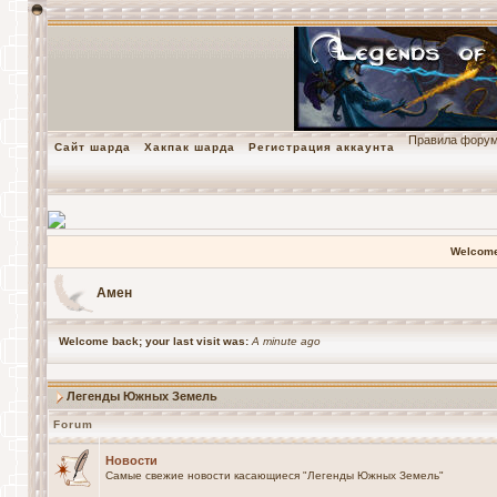
Правила фору
Сайт шарда
Хакпак шарда
Регистрация аккаунта
Welcome
Амен
Welcome back; your last visit was:
A minute ago
Легенды Южных Земель
Forum
Новости
Самые свежие новости касающиеся "Легенды Южных Земель"